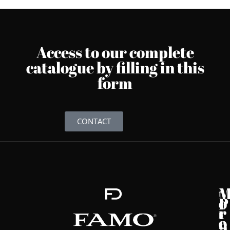
Access to our complete
catalogue by filling in this
form
CONTACT
f
o
P
a
r
r
b
e
o
i